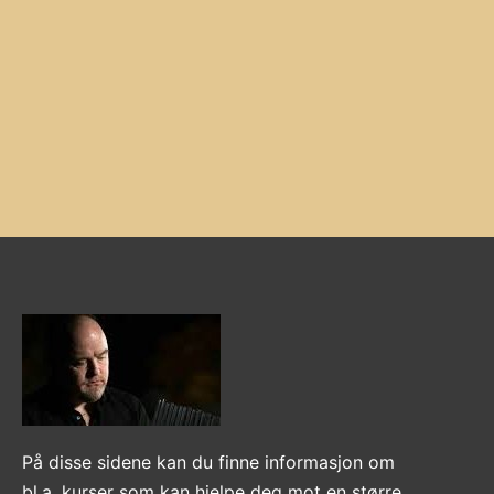
På disse sidene kan du finne informasjon om
bl.a. kurser som kan hjelpe deg mot en større