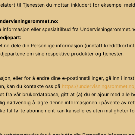
latert til Tjenesten du mottar, inkludert for eksempel mel
Undervisningsrommet.no:
 informasjon eller spesialtilbud fra Undervisningsrommet.n
edjepart:
o dele din Personlige informasjon (unntatt kredittkortinfo
edjepartene om sine respektive produkter og tjenester.
on, eller for å endre dine e-postinnstillinger, gå inn i innst
oen, kan du kontakte oss på
https://undervisningsrommet.no
tet fra vår brukerdatabase, gitt at (a) du er ajour med alle be
 nødvendig å lagre denne informasjonen i påvente av rettssa
fullførte abonnement kan kanselleres uten muligheter for 