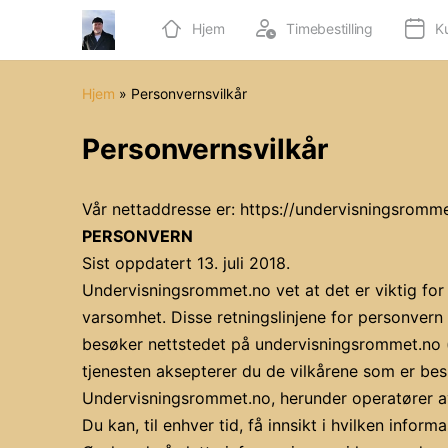
Hjem
Timebestilling
K
Hjem
»
Personvernsvilkår
Personvernsvilkår
Vår nettaddresse er: https://undervisningsromm
PERSONVERN
Sist oppdatert 13. juli 2018.
Undervisningsrommet.no vet at det er viktig for d
varsomhet. Disse retningslinjene for personvern
besøker nettstedet på undervisningsrommet.no («
tjenesten aksepterer du de vilkårene som er besk
Undervisningsrommet.no, herunder operatører av 
Du kan, til enhver tid, få innsikt i hvilken infor