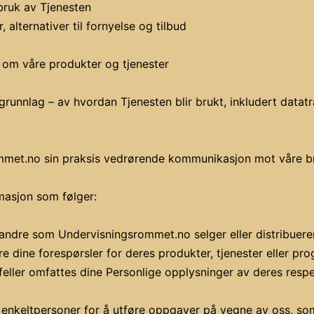
ruk av Tjenesten
 alternativer til fornyelse og tilbud
 om våre produkter og tjenester
unnlag – av hvordan Tjenesten blir brukt, inkludert datatra
mmet.no sin praksis vedrørende kommunikasjon mot våre br
rmasjon som følger:
ndre som Undervisningsrommet.no selger eller distribuerer 
 dine forespørsler for deres produkter, tjenester eller progr
lfeller omfattes dine Personlige opplysninger av deres respe
 enkeltpersoner for å utføre oppgaver på vegne av oss, som