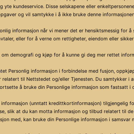
g yte kundeservice. Disse selskapene eller enkeltpersonene 
pgaver og vil samtykke i å ikke bruke denne informasjonen 
onlig informasjon når vi mener det er hensiktsmessig for 
vtaler, eller for å verne om rettigheter, eiendom eller sikke
jon om demografi og kjøp for å kunne gi deg mer rettet infor
t Personlig informasjon i forbindelse med fusjon, oppkjøp e
elatert til Nettstedet og/eller Tjenesten. Du samtykker i 
tsette å bruke din Personlige informasjon som fastsatt i d
 informasjon (unntatt kredittkortinformasjon) tilgjengelig f
se, slik at du kan motta informasjon og tilbud relatert til 
masjon med, kan bruke din Personlige informasjon i samsvar