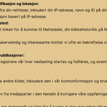
fikasjon og lokasjon:
ra din nettleser, inkludert din IP-adresse, navn og ID på d
sjon basert på IP-adresse.
sted:
t linken for å komme til Nettstedet, din klikkehistorikk på
rukervennlig og interessante mottar vi ofte en bekreftelse n
publikasjoner:
 registrere når hver nedlasting startes og fullføres, og even
andre kilder, inkludere den i vår kontoinformasjon og bruke
 fra tredjeparter i den hensikt å korrigere våre oppføring
jon om demografi og kjøp for å kunne gi deg mer rettet infor