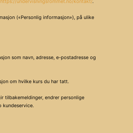
å
https://undervisningsrommet.no/kontakt/
.
asjon («Personlig informasjon»), på ulike
masjon som navn, adresse, e-postadresse og
jon om hvilke kurs du har tatt.
gir tilbakemeldinger, endrer personlige
o kundeservice.