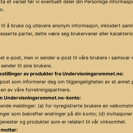
a et varsel før vi eventuelt deler din Personlige informasjo
n.
il å bruke og utlevere anonym informasjon, inkludert samle
resserte parter, dette være seg brukervaner eller karakteri
t e-post, men vi sender e-post til våre brukere i samsvar
ender til sine brukere.
stillinger av produkter fra Undervisningsrommet.no:
ost som informerer deg om tilgjengeligheten av et annet pr
 en av våre forretningspartnere.
din Undervisningsrommet.no-konto:
de meldinger: (a) for nyregistrerte brukere en velkomstme
inger som bekrefter endringer på din konto; (d) invitasjone
jenester og produkter som er relatert til vår virksomhet.
 mottar: