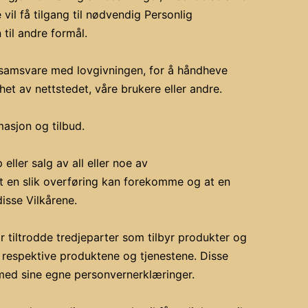
vil få tilgang til nødvendig Personlig
til andre formål.
å samsvare med lovgivningen, for å håndheve
rhet av nettstedet, våre brukere eller andre.
masjon og tilbud.
ller salg av all eller noe av
at en slik overføring kan forekomme og at en
isse Vilkårene.
or tiltrodde tredjeparter som tilbyr produkter og
de respektive produktene og tjenestene. Disse
 med sine egne personvernerklæringer.