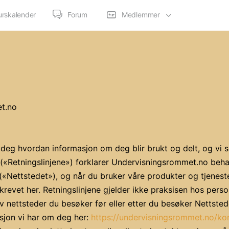
urskalender
Forum
Medlemmer
et.no
eg hvordan informasjon om deg blir brukt og delt, og vi sette
 («Retningslinjene») forklarer Undervisningsrommet.no beha
Nettstedet»), og når du bruker våre produkter og tjenester
revet her. Retningslinjene gjelder ikke praksisen hos perso
nettsteder du besøker før eller etter du besøker Nettsted
masjon vi har om deg her:
https://undervisningsrommet.no/ko